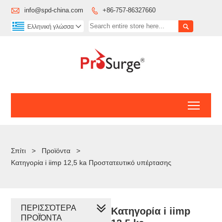

info@spd-china.com
+86-757-86327660


Ελληνική γλώσσα

Toggl
Σπίτι
>
Προϊόντα
>
Κατηγορία i iimp 12,5 ka Προστατευτικό υπέρτασης
ΠΕΡΙΣΣΌΤΕΡΑ
Κατηγορία i iimp
ΠΡΟΪΌΝΤΑ