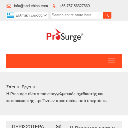

info@spd-china.com
+86-757-86327660


Ελληνική γλώσσα

Toggl
Σπίτι
>
Εργα
>
Η Prosurge είναι ο πιο επαγγελματικός σχεδιαστής και
κατασκευαστής προϊόντων προστασίας από υπερτάσεις
ΠΕΡΙΣΣΌΤΕΡΑ
Η Prosurge είναι ο