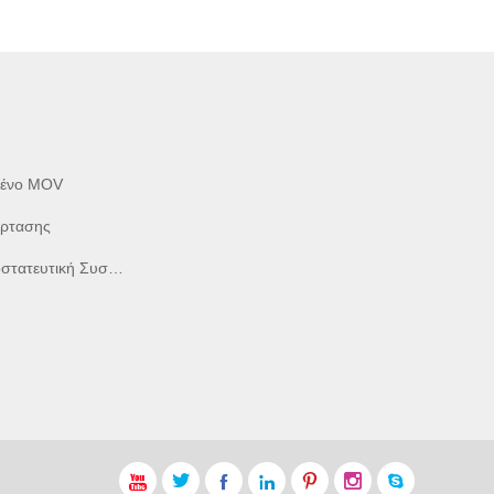
μένο MOV
έρτασης
ική Συσκευή υπέρτασης






