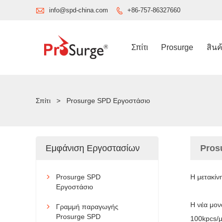

info@spd-china.com
+86-757-86327660

Σπίτι
Prosurge
สินค
Σπίτι
>
Prosurge SPD Εργοστάσιο
Εμφάνιση Εργοστασίων
Pros
Prosurge SPD
Η μετακίν

Εργοστάσιο
Η νέα μο
Γραμμή παραγωγής

Prosurge SPD
100kpcs/μ