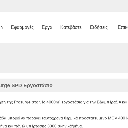
้า
Εφαρμογές
Εργα
Κατεβάστε
Ειδήσεις
Επικ
urge SPD Εργοστάσιο
ηση της Prosurge στο νέο 4000
m²
εργοστάσιο για την Ε&αμπέραζ;Α κα
νάδα μπορεί να παράγει ταυτόχρονα θερμικά προστατευμένο MOV 400
ήνα και πάνελ υπέρτασης 3000 σκηνικά/μήνα.