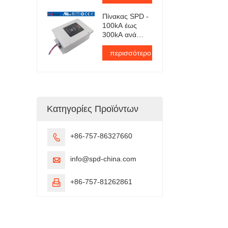
Πίνακας SPD -
100kA έως
300kA ανά
φάση
περισσότερο
Κατηγορίες Προϊόντων
+86-757-86327660

info@spd-china.com

+86-757-81262861
