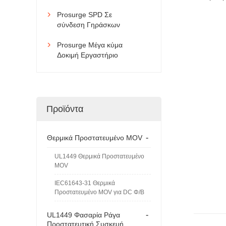
Prosurge SPD Σε

σύνδεση Γηράσκων
Prosurge Μέγα κύμα

Δοκιμή Εργαστήριο
Προϊόντα
-
Θερμικά Προστατευμένο MOV
UL1449 Θερμικά Προστατευμένο
MOV
IEC61643-31 Θερμικά
Προστατευμένο MOV για DC Φ/Β
-
UL1449 Φασαρία Ράγα
Προστατευτική Συσκευή