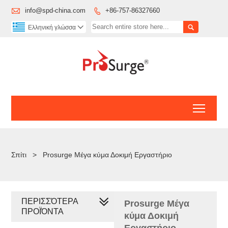

info@spd-china.com
+86-757-86327660


Ελληνική γλώσσα

Toggl
Σπίτι
>
Prosurge Μέγα κύμα Δοκιμή Εργαστήριο
ΠΕΡΙΣΣΌΤΕΡΑ
Prosurge Μέγα
ΠΡΟΪΌΝΤΑ
κύμα Δοκιμή
Εργαστήριο