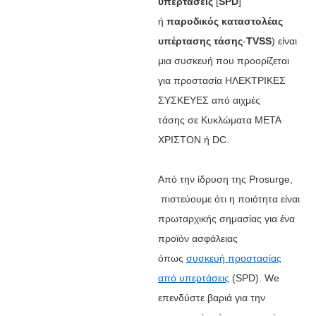
υπερτάσεις
[
SPD
]
ή
παροδικός καταστολέας
υπέρτασης τάσης
-
TVSS
)
είναι
μια συσκευή που προορίζεται
για προστασία
ΗΛΕΚΤΡΙΚΕΣ
ΣΥΣΚΕΥΕΣ
από
αιχμές
τάσης
σε
Κυκλώματα ΜΕΤΑ
ΧΡΙΣΤΟΝ ή DC.
Από την ίδρυση της Prosurge,
πιστεύουμε ότι η ποιότητα είναι
πρωταρχικής σημασίας για ένα
προϊόν ασφάλειας
όπως
συσκευή προστασίας
από υπερτάσεις
(SPD). W
e
επενδύστε βαριά για την