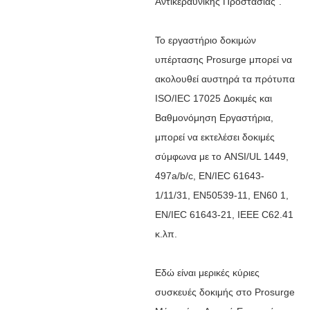
Αντικεραυνικής Προστασίας".
Το εργαστήριο δοκιμών
υπέρτασης Prosurge μπορεί να
ακολουθεί αυστηρά τα πρότυπα
ISO/IEC 17025 Δοκιμές και
Βαθμονόμηση Εργαστήρια,
μπορεί να εκτελέσει δοκιμές
σύμφωνα με το ANSI/UL 1449,
497a/b/c, EN/IEC 61643-
1/11/31, EN50539-11, EN60 1,
EN/IEC 61643-21, IEEE C62.41
κ.λπ.
Εδώ είναι μερικές κύριες
συσκευές δοκιμής στο Prosurge