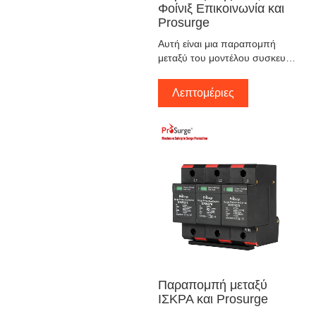
Φοίνιξ Επικοινωνία και
Prosurge
Αυτή είναι μια παραπομπή
μεταξύ του μοντέλου συσκευής
προστασίας από υπέρταση της
Prosurge με το μοντέλο
Λεπτομέριες
Συσκευών προστασίας από
υπέρταση της Φοίνιξ
Επικοινωνία. Αυτό είναι μόνο
για αναφορά, συμβουλευτείτε
μας όταν έχετε αμφιβολίες.
Παραπομπή μεταξύ
ΙΣΚΡΑ και Prosurge