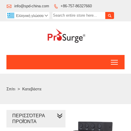

info@spd-china.com
+86-757-86327660


Ελληνική γλώσσα

Toggl
Σπίτι
>
Κατεβάστε
ΠΕΡΙΣΣΌΤΕΡΑ
ΠΡΟΪΌΝΤΑ