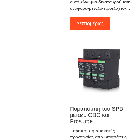
αυτό-είναι-μια-διασταυρούμενη-
αναφορά-μεταξύ-προεξοχές-
μέγα κύμα-ΠΡΟΣΤΑΣΙΑ-
συσκευή-μοντέλο-με-iskras-
Λεπτομέριες
μέγα κύμα-ΠΡΟΣΤΑΣΙΑ-
συσκευές-μοντέλο-αυτό-είναι-
μόνο-για-αναφορά-παρακαλώ-
συμβουλευτείτε μας- όταν-σε-
αμφιβολία
Παραπομπή του SPD
μεταξύ OBO και
Prosurge
παραπομπή συσκευής
προστασίας από υπερτάσεις