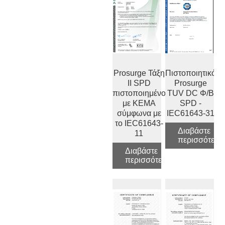
Prosurge Τάξη
Πιστοποιητικό
II SPD
Prosurge
πιστοποιημένο
TUV DC Φ/Β
με ΚΕΜΑ
SPD -
σύμφωνα με
IEC61643-31
το IEC61643-
Διαβάστε
11
περισσότερα
Διαβάστε
περισσότερα