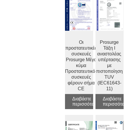
Οι
Prosurge
προστατευτικές
Τάξη I
συσκευές
αναστολέας
Prosurge Μέγα
υπέρτασης
κύμα
με
Προστατευτικός
πιστοποίηση
συσκευές
TUV
φέρουν σήμα
(IEC61643-
CE
11)
Διαβάστε
Διαβάστε
περισσότερα
περισσότερα