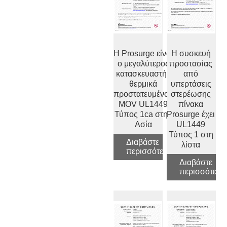
Η Prosurge είναι
Η συσκευή
ο μεγαλύτερος
προστασίας
κατασκευαστής
από
θερμικά
υπερτάσεις
προστατευμένου
στερέωσης
MOV UL1449
πίνακα
Τύπος 1ca στην
Prosurge έχει
Ασία
UL1449
Τύπος 1 στη
Διαβάστε
λίστα
περισσότερα
Διαβάστε
περισσότερα