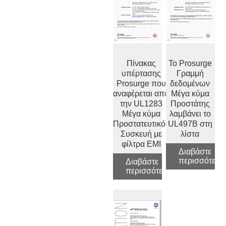
Πίνακας
Το Prosurge
υπέρτασης
Γραμμή
Prosurge που
δεδομένων
αναφέρεται από
Μέγα κύμα
την UL1283
Προστάτης
Μέγα κύμα
λαμβάνει το
Προστατευτικός
UL497B στη
Συσκευή με
λίστα
φίλτρα EMI
Διαβάστε
περισσότερα
Διαβάστε
περισσότερα