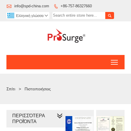

info@spd-china.com
+86-757-86327660


Ελληνική γλώσσα

Toggl
Σπίτι
>
Πιστοποιήσεις
ΠΕΡΙΣΣΌΤΕΡΑ
ΠΡΟΪΌΝΤΑ