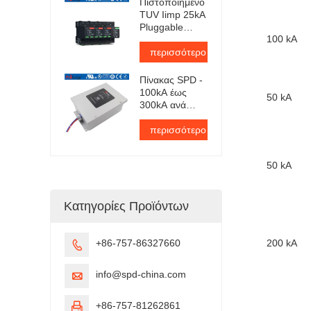
Πιστοποιημένο
πιστοποίηση
TUV Iimp 25kA
TUV
Pluggable
100 kA
Surge
Protector
περισσότερο
Πίνακας SPD -
100kA έως
50 kA
300kA ανά
φάση
περισσότερο
50 kA
Κατηγορίες Προϊόντων
+86-757-86327660
200 kA

info@spd-china.com

+86-757-81262861
