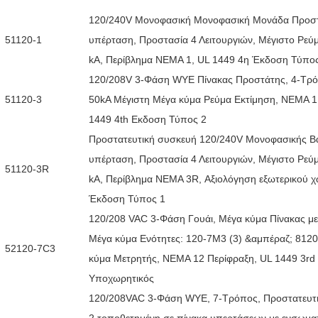
120/240V Μονοφασική Μονοφασική Μονάδα Προσ
51120-1
υπέρταση, Προστασία 4 Λειτουργιών, Μέγιστο Ρεύ
kA, Περίβλημα ΝΕΜΑ 1, UL 1449 4η Έκδοση Τύπο
120/208V 3-Φάση WYE Πίνακας Προστάτης, 4-Τρ
51120-3
50kA Μέγιστη Μέγα κύμα Ρεύμα Εκτίμηση, ΝΕΜΑ 1
1449 4th Εκδοση Τύπος 2
Προστατευτική συσκευή 120/240V Μονοφασικής Β
υπέρταση, Προστασία 4 Λειτουργιών, Μέγιστο Ρεύ
51120-3R
kA, Περίβλημα ΝΕΜΑ 3R, Αξιολόγηση εξωτερικού 
Έκδοση Τύπος 1
120/208 VAC 3-Φάση Γουάι, Μέγα κύμα Πίνακας μ
Μέγα κύμα Ενότητες: 120-7M3 (3) &αμπέραζ; 8120
52120-7C3
κύμα Μετρητής, ΝΕΜΑ 12 Περίφραξη, UL 1449 3rd
Υποχωρητικός
120/208VAC 3-Φάση WYE, 7-Τρόπος, Προστατευτ
2 τοποθετημένη σε πίνακα υπερτάσεων με ενσωμα