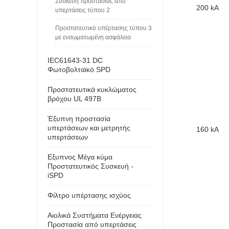
Συσκευή προστασίας από
200 kA
υπερτάσεις τύπου 2
Προστατευτικό υπέρτασης τύπου 3
με ενσωματωμένη ασφάλεια
IEC61643-31 DC
Φωτοβολταϊκό SPD
Προστατευτικά κυκλώματος
βρόχου UL 497B
Έξυπνη προστασία
υπερτάσεων και μετρητής
160 kA
υπερτάσεων
Εξυπνος Μέγα κύμα
Προστατευτικός Συσκευή -
iSPD
Φίλτρο υπέρτασης ισχύος
Αιολικά Συστήματα Ενέργειας
Προστασία από υπερτάσεις