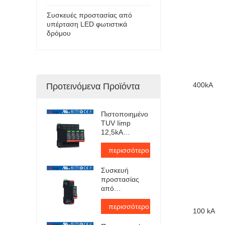
Συσκευές προστασίας από
υπέρταση LED φωτιστικά
δρόμου
400kA
Προτεινόμενα Προϊόντα
Πιστοποιημένο
TUV Iimp
12,5kA
Pluggable
Surge
περισσότερο
Protector
Συσκευή
προστασίας
από
υπερτάσεις
εναλλασσόμενου
περισσότερο
100 kA
ρεύματος
τύπου 1+2 με