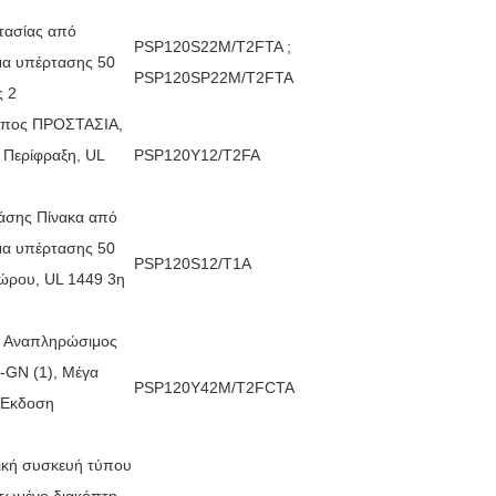
τασίας από
PSP120S22M/T2FTA ;
μα υπέρτασης 50
PSP120SP22M/T2FTA
ς 2
όπος ΠΡΟΣΤΑΣΙΑ,
 Περίφραξη, UL
PSP120Y12/T2FA
άσης Πίνακα από
μα υπέρτασης 50
PSP120S12/T1A
χώρου, UL 1449 3η
ε Αναπληρώσιμος
-GN (1), Μέγα
PSP120Y42M/T2FCTA
 Εκδοση
ική συσκευή τύπου
τωμένο διακόπτη