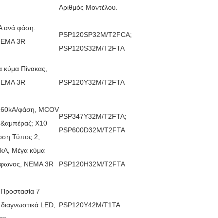
Αριθμός Μοντέλου.
A ανά φάση.
PSP120SP32M/T2FCA;
 ΝΕΜΑ 3R
PSP120S32M/T2FTA
 κύμα Πίνακας,
 ΝΕΜΑ 3R
PSP120Y32M/T2FTA
 160kA/φάση, MCOV
PSP347Y32M/T2FTA;
ς &αμπέραζ; X10
PSP600D32M/T2FTA
οση Τύπος 2;
 kA, Μέγα κύμα
ύμφωνος, ΝΕΜΑ 3R
PSP120H32M/T2FTA
 Προστασία 7
 διαγνωστικά LED,
PSP120Y42M/T1TA