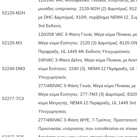
μονάδες υπέρτασης: 2120-M2H (2) &αμπέραζ; 812
52120-M2H
με DHC &αμπέραζ; X10®, περίβλημα ΝΕΜΑ 12, Συ
3rd Εκδοση
120/208 VAC 3-Φάση Γουάι, Μέγα κύμα Πίνακας μ
52120-M3
Μέγα κύμα Ενότητες: 2120 (3) &αμπέραζ; 8120-G
Περίφραξη, UL 1449 4th Εκδοση Υποχωρητικός
240VAC 3-Φάση Δέλτα, Μέγα κύμα Πίνακας με Αν
52240-DM3
κύμα Ενότητες: 2240 (3), ΝΕΜΑ 12 Περίφραξη, UL
Υποχωρητικός
277/480VAC 3-Φάση Γουάι, Μέγα κύμα Πίνακας μ
Μέγα κύμα Ενότητες: 277-7M3 (3) &αμπέραζ; 8320
52277-7C3
κύμα Μετρητής, ΝΕΜΑ 12 Περίφραξη, UL 1449 3rd
Υποχωρητικός
277/480VAC 3-Φάση WYE, 7-Τρόπος, Προστατευτ
Προστασίας υπέρτασης που τοποθετείται σε πίνακ
52277-7CS
διακόπτη ενσωματωμένης αποσύνδεσης και αντικα