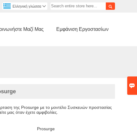

Ελληνική γλώσσα

οινωνήστε Μαζί Μας
Εμφάνιση Εργοστασίων

osurge
έρταση της Prosurge με το μοντέλο Συσκευών προστασίας
τε μας όταν έχετε αμφιβολίες.
Prosurge