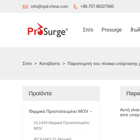

info@spd-china.com
+86-757-86327660

Σπίτι
Prosurge
สินค
Σπίτι
>
Κατεβάστε
>
Παραπομπή του πίνακα υπέρτασης με
Προϊόντα
Παρα
Αυτή είνα
-
Θερμικά Προστατευμένο MOV
από υπέρτ
UL1449 Θερμικά Προστατευμένο
MOV
IEC61643-31 Θερμικά