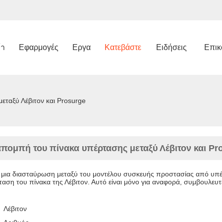
้า
Εφαρμογές
Εργα
Κατεβάστε
Ειδήσεις
Επικ
ταξύ Λέβιτον και Prosurge
πομπή του πίνακα υπέρτασης μεταξύ Λέβιτον και Pr
ι μια διασταύρωση μεταξύ του μοντέλου συσκευής προστασίας από υπ
αση του πίνακα της Λέβιτον. Αυτό είναι μόνο για αναφορά, συμβουλευτεί
Λέβιτον