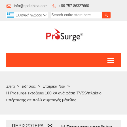

info@spd-china.com
+86-757-86327660


Ελληνική γλώσσα

Toggl
Σπίτι
>
ειδήσεις
>
Εταιρικά Νέα
>
Η Prosurge εκτοξεύει 100 kA ανά φάση TVSS/πλαίσιο
υπέρτασης σε πολύ συμπαγές μέγεθος
ΠΕΡΙΣΣΌΤΕΡΑ
Η Prosurge εκτοξεύει