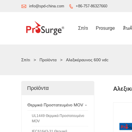

info@spd-china.com
+86-757-86327660

Σπίτι
Prosurge
สินค
Σπίτι
>
Προϊόντα
>
Αλεξικέραυνος 600 vdc
Προϊόντα
Αλεξικ
-
Θερμικά Προστατευμένο MOV
UL1449 Θερμικά Προστατευμένο
MOV
IEC61643-31 Θερμικά