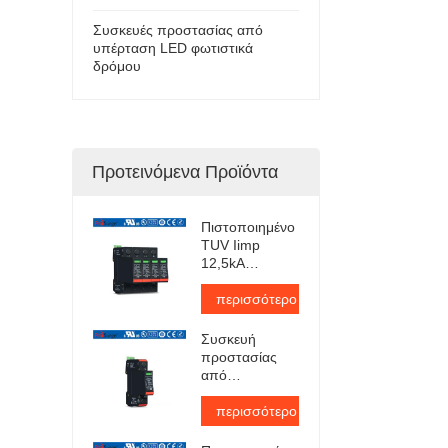
Συσκευές προστασίας από
υπέρταση LED φωτιστικά
δρόμου
Προτεινόμενα Προϊόντα
Πιστοποιημένο
TUV Iimp
12,5kA
Pluggable
Surge
περισσότερο
Protector
Συσκευή
προστασίας
από
υπερτάσεις
εναλλασσόμενου
περισσότερο
ρεύματος
τύπου 1+2 με