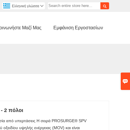

Ελληνική γλώσσα

οινωνήστε Μαζί Μας
Εμφάνιση Εργοστασίων

- 2 πόλοι
σία από υπερτάσεις Η σειρά PROSURGE® SPV
ύ οξειδίου υψηλής ενέργειας (MOV) και είναι