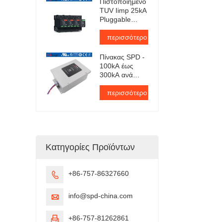
Πιστοποιημένο
πιστοποίηση
TUV Iimp 25kA
TUV
Pluggable
Surge
Protector
περισσότερο
Πίνακας SPD -
100kA έως
300kA ανά
φάση
περισσότερο
Κατηγορίες Προϊόντων
+86-757-86327660

info@spd-china.com

+86-757-81262861
