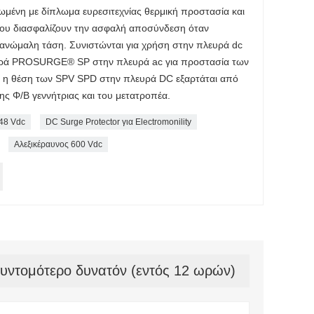
μένη με δίπλωμα ευρεσιτεχνίας θερμική προστασία και
ου διασφαλίζουν την ασφαλή αποσύνδεση όταν
 ανώμαλη τάση. Συνιστώνται για χρήση στην πλευρά dc
ειρά PROSURGE® SP στην πλευρά ac για προστασία των
ι η θέση των SPV SPD στην πλευρά DC εξαρτάται από
ης Φ/Β γεννήτριας και του μετατροπέα.
48 Vdc
DC Surge Protector για Electromonility
Αλεξικέραυνος 600 Vdc
συντομότερο δυνατόν (εντός 12 ωρών)