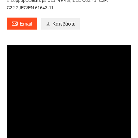
 Συμμορφωθείτε με UL1449 4th,IEEE C62.41, CSA
C22.2,IEC/EN 61643-11

Email

Κατεβάστε