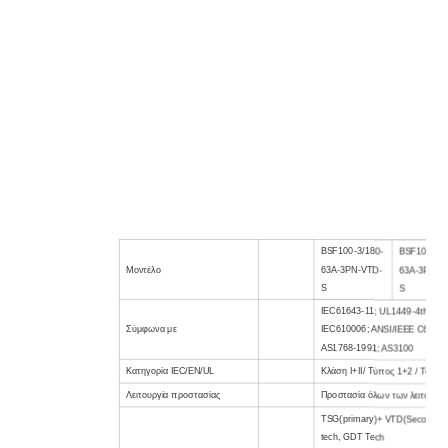
Βάση
Τοποθέτηση σε τοίχο
Κατηγορία τοποθεσίας
Μέσα
Βαθμός προστασίας
IP20
425 mm (L) x 370 mm (Π) x
Διάσταση
170 mm (Υ) περίπου
Βάρος
20 κιλά περίπου
Εγκρίσεις, Πιστοποίηση
,
ΑΥΤΟ
BSF100-3/180-
BSF100-3/3
Μοντέλο
63A-3PN-VTD-
63A-3PN-V
S
S
IEC61643-11; UL1449-4th;
Σύμφωνα με
IEC610006; ANSI/IEEE C62.41
AS1768-1991; AS3100
Κατηγορία IEC/EN/UL
Κλάση I+II/ Τύπος 1+2 / Τύπος
Λειτουργία προστασίας
Προστασία όλων των λειτουργ
TSG(primary)+ VTD(Secondar
tech
,
GDT Tech