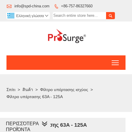

info@spd-china.com
+86-757-86327660


Ελληνική γλώσσα

Toggl
Σπίτι
>
สินค้า
>
Φίλτρο υπέρτασης ισχύος
>
Φίλτρο υπέρτασης 63A - 125A
ΠΕΡΙΣΣΌΤΕΡΑ
Φίλτρο υπέρτασης 63A - 125A
ΠΡΟΪΌΝΤΑ