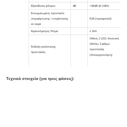
Εξασθένιση φίλτρου
dB
>48dB @ 1MHz
Ενσωματωμένη προστασία
υπερφόρτωσης / υπερέντασης
63A (προαιρετικό)
σε σειρά
Κεραυνόμετρος Ρεύμα
≤ 3kA
Οθόνη 2 LED, Κανονική
(Μπλε), Σφάλμα
Ένδειξη κατάστασης
προστασίας
προστασίας
(Απενεργοποίηση)
Τεχνικά στοιχεία (για τρεις φάσεις):
Ρελέ συναγερμού ξηρής
Απομακρυσμένος συναγερμός
επαφής – 250Vac/32Vdc, 5A
Ισχύς 6-8AWG(50A/63A),
Καλώδιο σύνδεσης
Συναγερμός 14 -22AWG,
Εύρος θερμοκρασίας
:
- 40ºC
~ +70ºC
περιβάλλον
Υγρασία
:
≤95%
Υψόμετρο
:
≤2000μ