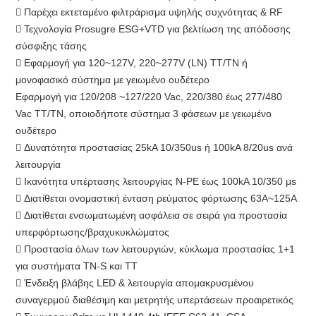
 Παρέχει εκτεταμένο φιλτράρισμα υψηλής συχνότητας & RF
 Τεχνολογία Prosugre ESG+VTD για βελτίωση της απόδοσης
σύσφιξης τάσης
 Εφαρμογή για 120~127V, 220~277V (LN) TT/TN ή
μονοφασικό σύστημα με γειωμένο ουδέτερο
Εφαρμογή για 120/208 ~127/220 Vac, 220/380 έως 277/480
Vac TT/TN, οποιοδήποτε σύστημα 3 φάσεων με γειωμένο
ουδέτερο
 Δυνατότητα προστασίας 25kA 10/350us ή 100kA 8/20us ανά
λειτουργία
 Ικανότητα υπέρτασης λειτουργίας N-PE έως 100kA 10/350 μs
 Διατίθεται ονομαστική ένταση ρεύματος φόρτωσης 63A~125A
 Διατίθεται ενσωματωμένη ασφάλεια σε σειρά για προστασία
υπερφόρτωσης/βραχυκυκλώματος
 Προστασία όλων των λειτουργιών, κύκλωμα προστασίας 1+1
για συστήματα TN-S και TT
 Ένδειξη βλάβης LED & λειτουργία απομακρυσμένου
συναγερμού διαθέσιμη και μετρητής υπερτάσεων προαιρετικός