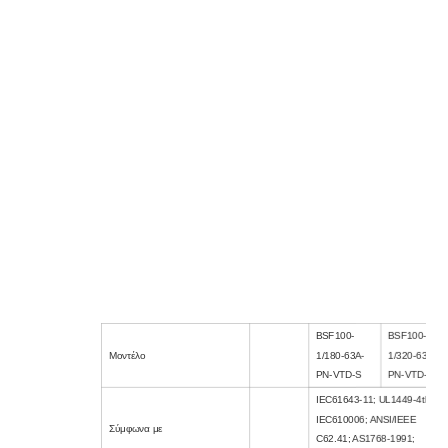
BSF100-
BSF100-
Μοντέλο
1/180-63A-
1/320-63A-
PN-VTD-S
PN-VTD-S
IEC61643-11; UL1449-4th;
IEC610006; ANSI/IEEE
Σύμφωνα με
C62.41; AS1768-1991;