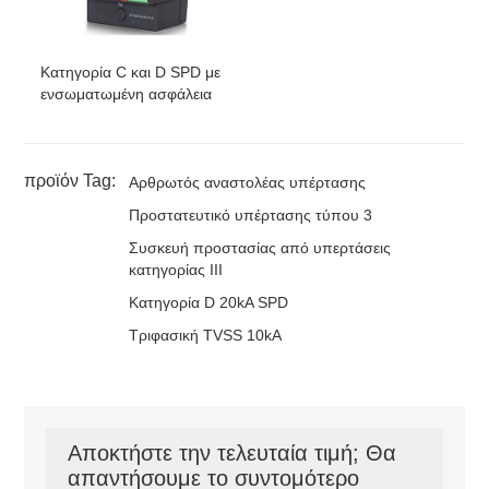
DT20 /
4
Τριφασικό
480Vac
550Vac
2
550-4V-S
4W+G
Κατηγορία C και D SPD με
ενσωματωμένη ασφάλεια
προϊόν Tag:
Αρθρωτός αναστολέας υπέρτασης
Προστατευτικό υπέρτασης τύπου 3
Συσκευή προστασίας από υπερτάσεις
κατηγορίας III
Κατηγορία D 20kA SPD
Τριφασική TVSS 10kA
Αποκτήστε την τελευταία τιμή; Θα
απαντήσουμε το συντομότερο