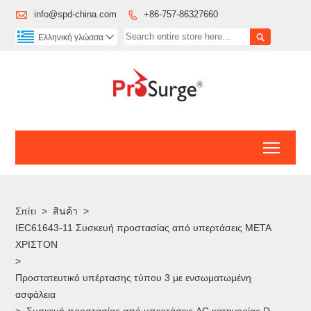

info@spd-china.com
+86-757-86327660


Ελληνική γλώσσα

Toggl
Σπίτι
>
สินค้า
>
IEC61643-11 Συσκευή προστασίας από υπερτάσεις ΜΕΤΑ
ΧΡΙΣΤΟΝ
>
Προστατευτικό υπέρτασης τύπου 3 με ενσωματωμένη
ασφάλεια
>
Συσκευή προστασίας από υπερτάσεις AC κατηγορίας D