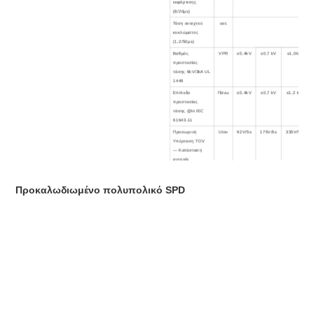
εκφόρτισης
(8/20μs)
Τάση ανοιχτού
uoc
κυκλώματος
(1,2/50μs)
Βαθμός
VPR
≤0,4kV
≤0,7 kV
≤1,0kV
προστασίας
τάσης 6kV/3kA UL
1449
Επίπεδο
Πάνω
≤0,4kV
≤0,7 kV
≤1,2 kV
προστασίας
τάσης @In IEC
61643-11
Προσωρινή
Utov
92V/5s
175V/5s
335V/5s
Υπέρταση TOV
— Κατάσταση
αντοχής
Υπολειμματικό
IPE
ρεύμα
Προκαλωδιωμένο πολυπολικό SPD
Βαθμολογία
Isccr
ρεύματος
βραχυκυκλώματος
ανά UL 1449
Αξιολόγηση
Isc
ρεύματος
βραχυκυκλώματος
ανά IEC 61643
Χρόνος
ανά
απόκρισης
Εφεδρική
ασφάλεια
(απαιτείται μόνο