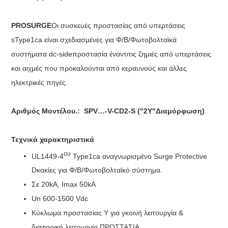
PROSURGE
Οι συσκευές προστασίας από υπερτάσεις
sType1ca είναι σχεδιασμένες για Φ/Β/Φωτοβολταϊκά
συστήματα
dc-side
προστασία έναντι
τις ζημιές από υπερτάσεις
και αιχμές που προκαλούνται από κεραυνούς και άλλες
ηλεκτρικές πηγές.
Αριθμός Μοντέλου.:
SPV…-V-CD2-S
("
2Y"Διαμόρφωση
)
Τεχνικά χαρακτηριστικά
ου
UL1449-
4
Type1ca αναγνωρισμένο Surge Protective
D
κακίες
για Φ/Β/Φωτοβολταϊκό σύστημα.
Σε 20kA, Imax 50kA
Un 600-1500 Vdc
Κύκλωμα προστασίας Υ για γ
κοινή λειτουργία
&
διαφορική λειτουργία
ΠΡΟΣΤΑΣΙΑ