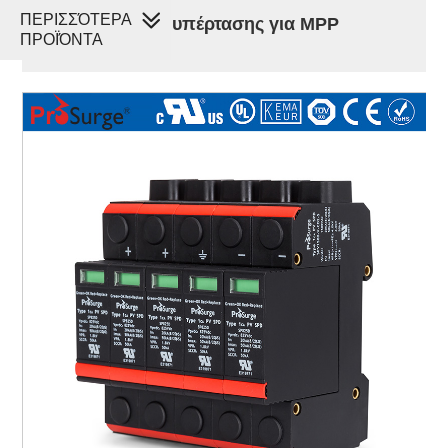
ΠΕΡΙΣΣΌΤΕΡΑ
Προστατευτικό υπέρτασης για MPP
ΠΡΟΪΌΝΤΑ
trackers