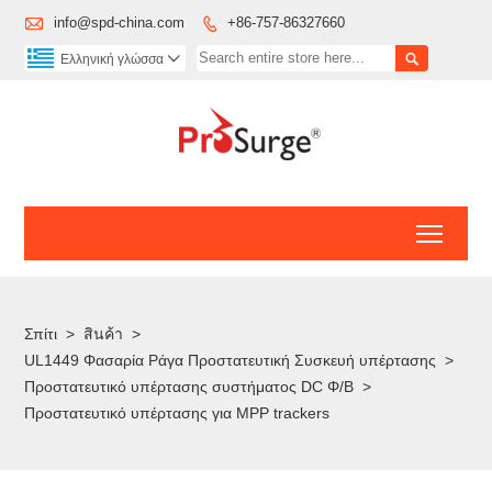

info@spd-china.com
+86-757-86327660


Ελληνική γλώσσα

Toggl
Σπίτι
>
สินค้า
>
UL1449 Φασαρία Ράγα Προστατευτική Συσκευή υπέρτασης
>
Προστατευτικό υπέρτασης συστήματος DC Φ/Β
>
Προστατευτικό υπέρτασης για MPP trackers