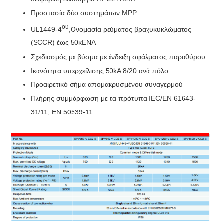
Προστασία δύο συστημάτων MPP.
ου
UL1449-
4
,
Ονομασία ρεύματος βραχυκυκλώματος
(
SCCR
) έως 5
0
κ
ΕΝΑ
Σχεδιασμός με βύσμα με ένδειξη σφάλματος παραθύρου
Ικανότητα υπερχείλισης 50kA 8/20 ανά πόλο
Προαιρετικό σήμα απομακρυσμένου συναγερμού
Πλήρης συμμόρφωση με τα πρότυπα IEC/EN 61643-
31/11, EN 50539-11