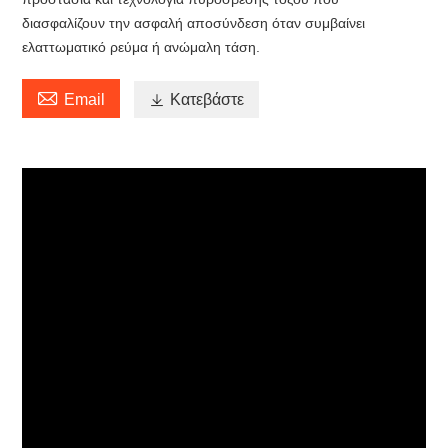
διασφαλίζουν την ασφαλή αποσύνδεση όταν συμβαίνει
ελαττωματικό ρεύμα ή ανώμαλη τάση.

Email

Κατεβάστε