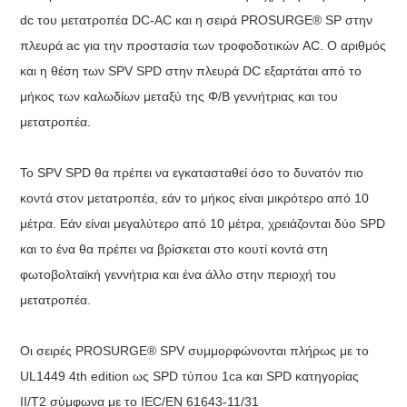
dc του μετατροπέα DC-AC και η σειρά PROSURGE® SP στην
πλευρά ac για την προστασία των τροφοδοτικών AC. Ο αριθμός
και η θέση των SPV SPD στην πλευρά DC εξαρτάται από το
μήκος των καλωδίων μεταξύ της Φ/Β γεννήτριας και του
μετατροπέα.
Το SPV SPD θα πρέπει να εγκατασταθεί όσο το δυνατόν πιο
κοντά στον μετατροπέα, εάν το μήκος είναι μικρότερο από 10
μέτρα. Εάν είναι μεγαλύτερο από 10 μέτρα, χρειάζονται δύο SPD
και το ένα θα πρέπει να βρίσκεται στο κουτί κοντά στη
φωτοβολταϊκή γεννήτρια και ένα άλλο στην περιοχή του
μετατροπέα.
Οι σειρές PROSURGE® SPV συμμορφώνονται πλήρως με το
UL1449 4th edition ως SPD τύπου 1ca και SPD κατηγορίας
II/T2 σύμφωνα με το IEC/EN 61643-11/31