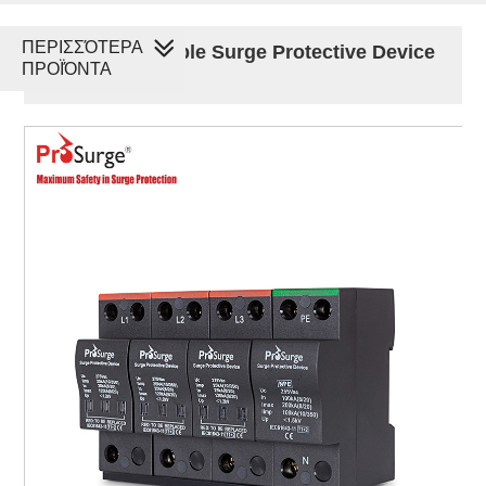
ΠΕΡΙΣΣΌΤΕΡΑ
100 kA Pluggable Surge Protective Device
ΠΡΟΪΌΝΤΑ
SPD