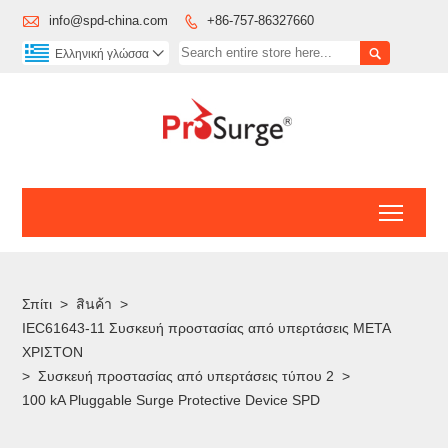

info@spd-china.com
+86-757-86327660


Ελληνική γλώσσα

Toggl
Σπίτι
>
สินค้า
>
IEC61643-11 Συσκευή προστασίας από υπερτάσεις ΜΕΤΑ
ΧΡΙΣΤΟΝ
>
Συσκευή προστασίας από υπερτάσεις τύπου 2
>
100 kA Pluggable Surge Protective Device SPD