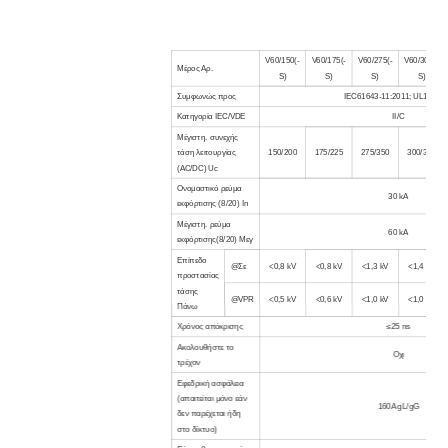
V60/150(-
V60/175(-
V60/275(-
V60/300(-
Μέρος Αρ.
S)
S)
S)
S)
Συμφωνώς προς
IEC61643-11:2011; UL1449-
Κατηγορία IEC/VDE
II/C
Μέγιστη. συνεχής
τάση λειτουργίας
150
/200
175
/225
275
/350
300
/385
(AC/DC) Uc
Ονομαστικό ρεύμα
30 kA
εκφόρτισης (8/20) In
Μέγιστη. ρεύμα
60 kA
εκφόρτισης(8/20) Μεγ
Επίπεδο
@Σε
<0,8 kV
<0,8 kV
<1,3 kV
<1,4 kV
προστασίας
τάσης
@VPR
<0,5 kV
<0,6 kV
<1,0 kV
<1,0 kV
Πάνω
Χρόνος απόκρισης
≤25 ns
Ακολουθήστε το
Οχι
τρέχον
Εφεδρική ασφάλεια
(απαιτείται μόνο εάν
160A gL/gG
δεν παρέχεται ήδη
στο δίκτυο)