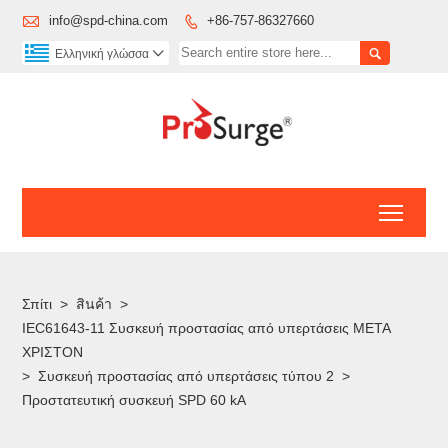

info@spd-china.com
+86-757-86327660


Ελληνική γλώσσα

Toggl
Σπίτι
>
สินค้า
>
IEC61643-11 Συσκευή προστασίας από υπερτάσεις ΜΕΤΑ
ΧΡΙΣΤΟΝ
>
Συσκευή προστασίας από υπερτάσεις τύπου 2
>
Προστατευτική συσκευή SPD 60 kA