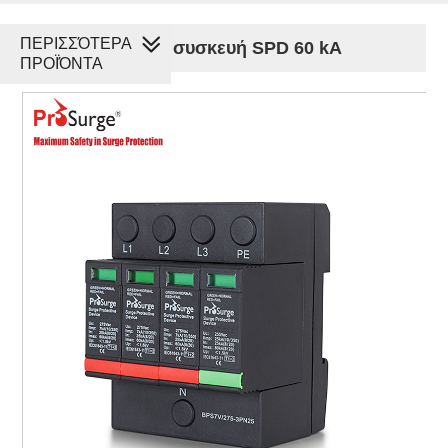
ΠΕΡΙΣΣΌΤΕΡΑ
Προστατευτική συσκευή SPD 60 kA
ΠΡΟΪΌΝΤΑ