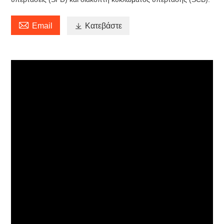

Email

Κατεβάστε