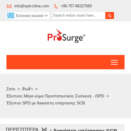

info@spd-china.com
+86-757-86327660


Ελληνική γλώσσα

Toggl
Σπίτι
>
สินค้า
>
Εξυπνος Μέγα κύμα Προστατευτικός Συσκευή - iSPD
>
Έξυπνο SPD με διακόπτη υπέρτασης SCB
ΠΕΡΙΣΣΌΤΕΡΑ
Έξυπνο SPD με διακόπτη υπέρτασης SCB