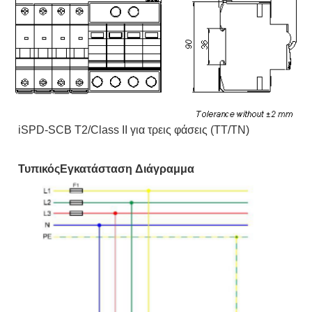
σχέδιο
Διάσταση (mm)
διαστάσεων όπως
παρακάτω
iSPD-SCB T2/Class II για τρεις φάσεις (TT/TN)
Τυπικός
Εγκατάσταση
Διάγραμμα