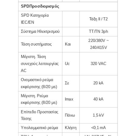
SPD
Προσδιορισμός
SPD Κατηγορία
Τάξη ΙΙ / Τ2
IEC/EN
Σύστημα Ηλεκτρισμού
TT/TN 3ph
220/380V ~
Τάση συστήματος
Και
240/415V
Μέγιστη. Τάση
συνεχούς λειτουργίας
Uc
320 VAC
AC
Ονομαστικό ρεύμα
Σε
20 kA
εκφόρτισης (8/20 μs)
Μέγιστη. Ρεύμα
Imax
40 kA
εκφόρτισης (8/20 μs)
Επίπεδο Προστασίας
Πάνω
1,5 kV
Τάσης
Υπολειμματικό ρεύμα
Κλήση
<0,1 mA