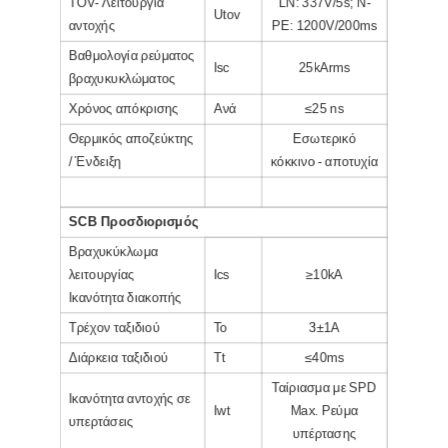
TOV- Λειτουργία
LN: 337V/5s; N-
Utov
αντοχής
PE: 1200V/200ms
Βαθμολογία ρεύματος
Isc
25kArms
βραχυκυκλώματος
Χρόνος απόκρισης
Ανά
≤25 ns
Θερμικός αποζεύκτης
Εσωτερικό
/ Ένδειξη
κόκκινο - αποτυχία
SCB
Προσδιορισμός
Βραχυκύκλωμα
λειτουργίας
Ics
≥10kA
Ικανότητα διακοπής
Τρέχον ταξιδιού
Το
3±1Α
Διάρκεια ταξιδιού
Tt
≤40ms
Ταίριασμα με SPD
Ικανότητα αντοχής σε
Iwt
Max. Ρεύμα
υπερτάσεις
υπέρτασης