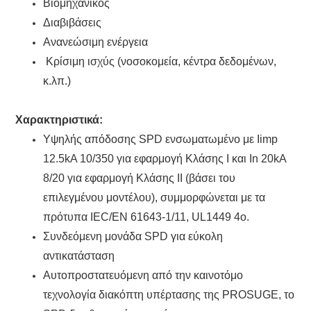
Βιομηχανικός
Διαβιβάσεις
Ανανεώσιμη ενέργεια
Κρίσιμη ισχύς (νοσοκομεία, κέντρα δεδομένων,
κ.λπ.)
Χαρακτηριστικά:
Υψηλής απόδοσης SPD ενσωματωμένο με Iimp
12.5kA 10/350 για εφαρμογή Κλάσης I και In 20kA
8/20 για εφαρμογή Κλάσης II (βάσει του
επιλεγμένου μοντέλου), συμμορφώνεται με τα
πρότυπα IEC/EN 61643-1/11, UL1449 4ο.
Συνδεόμενη μονάδα SPD για εύκολη
αντικατάσταση
Αυτοπροστατευόμενη από την καινοτόμο
τεχνολογία διακόπτη υπέρτασης της PROSUGE, το