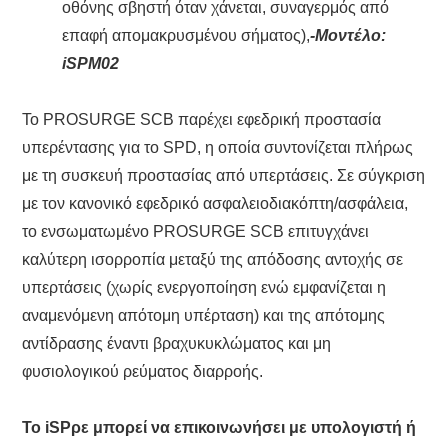
οθόνης σβηστή όταν χάνεται, συναγερμός από
επαφή απομακρυσμένου σήματος),
-Μοντέλο:
iSPM02
Το PROSURGE SCB παρέχει εφεδρική προστασία
υπερέντασης για το SPD, η οποία συντονίζεται πλήρως
με τη συσκευή προστασίας από υπερτάσεις. Σε σύγκριση
με τον κανονικό εφεδρικό ασφαλειοδιακόπτη/ασφάλεια,
το ενσωματωμένο PROSURGE SCB επιτυγχάνει
καλύτερη ισορροπία μεταξύ της απόδοσης αντοχής σε
υπερτάσεις (χωρίς ενεργοποίηση ενώ εμφανίζεται η
αναμενόμενη απότομη υπέρταση) και της απότομης
αντίδρασης έναντι βραχυκυκλώματος και μη
φυσιολογικού ρεύματος διαρροής.
Το iSP
ρε
μπορεί να επικοινωνήσει με υπολογιστή ή