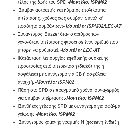
τέλος της ζωής του SPD,
-Μοντέλο: iSPM02
Συμβάν αστραπής και κύματος (πολικότητα
υπέρτασης, χρόνος έως συμβάν, συνολική
ποσότητα συμβάντων)
- Μοντέλο: iSPM02/LEC-AT
Συναγερμός lBuzzer όταν ο αριθμός των
γεγονότων υπέρτασης φτάσει σε έναν αριθμό που
μπορεί να ρυθμιστεί,
-Μοντέλο: LEC-AT
lΚατάσταση λειτουργίας εφεδρικής συσκευής
προστασίας από υπερένταση (διακόπτης ή
ασφάλεια) με συναγερμό για CB ή ασφάλεια
ανοιχτή,
-Μοντέλο: iSPM02
lΤάση στο SPD σε πραγματικό χρόνο, συναγερμός
για συμβάν υπέρτασης,
-Μοντέλο: iSPM02
lΣυνθήκες γείωσης SPD με συναγερμό για σφάλμα
γείωσης,
-Μοντέλο: iSPM02
Συναγερμός χαμένης γραμμής N (φωτεινή ένδειξη