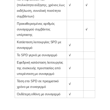
(πολικότητα αύξησης, χρόνος έως
√
√
εκδήλωση, συνολική ποσότητα
συμβάντων)
Προκαθορισμένος αριθμός
συναγερμού συμβάντος
√
υπέρτασης
Κατάσταση λειτουργίας SPD με
√
συναγερμό
Το SPD γερνά με συναγερμό
√
Εφεδρική κατάσταση λειτουργίας
της συσκευής προστασίας από
√
υπερένταση με συναγερμό
Τάση στο SPD σε πραγματικό
√
χρόνο με συναγερμό
Ουδέτερη οθόνη με συναγερμό
√