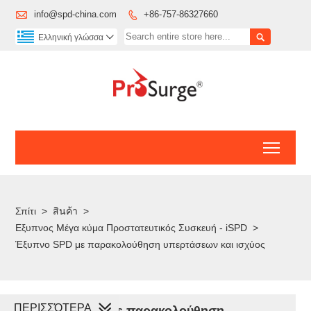

info@spd-china.com
+86-757-86327660


Ελληνική γλώσσα

Toggl
Σπίτι
>
สินค้า
>
Εξυπνος Μέγα κύμα Προστατευτικός Συσκευή - iSPD
>
Έξυπνο SPD με παρακολούθηση υπερτάσεων και ισχύος
ΠΕΡΙΣΣΌΤΕΡΑ
Έξυπνο SPD με παρακολούθηση