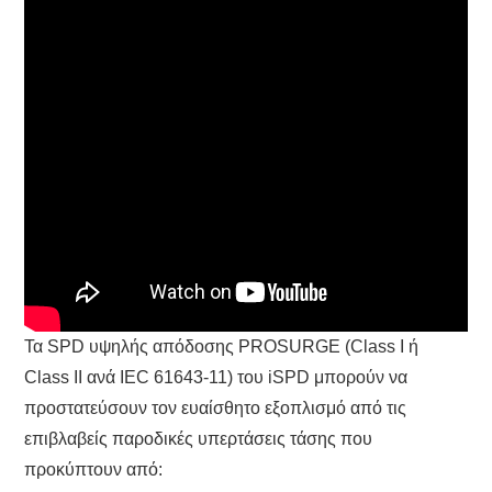
Τα SPD υψηλής απόδοσης PROSURGE (Class I ή
Class II ανά IEC 61643-11) του iSPD μπορούν να
προστατεύσουν τον ευαίσθητο εξοπλισμό από τις
επιβλαβείς παροδικές υπερτάσεις τάσης που
προκύπτουν από: