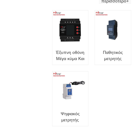
περισσότερο+
Έξυπνη οθόνη
Παθητικός
Μέγα κύμα Και
μετρητής
Εξουσία
κεραυνών
Ψηφιακός
μετρητής
υπερτάσεων