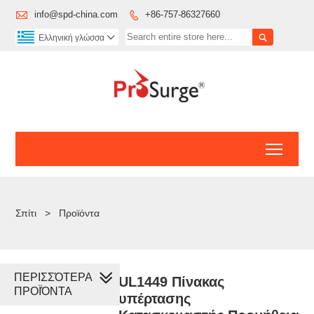

info@spd-china.com
+86-757-86327660


Ελληνική γλώσσα

Toggl
Σπίτι
>
Προϊόντα
ΠΕΡΙΣΣΌΤΕΡΑ
UL1449 Πίνακας
ΠΡΟΪΌΝΤΑ
υπέρτασης