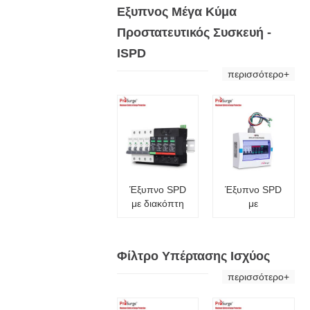
Εξυπνος Μέγα Κύμα
Προστατευτικός Συσκευή -
ISPD
περισσότερο+
Έξυπνο SPD
Έξυπνο SPD
με διακόπτη
με
υπέρτασης
παρακολούθηση
SCB
υπερτάσεων
και ισχύος
Φίλτρο Υπέρτασης Ισχύος
περισσότερο+